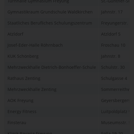
Turnhalle Gymnasium Freyung
St.-Gunther-Str.
Gymnastikraum Grundschule Waldkirchen
Jahnstr. 17
Staatliches Berufliches Schulungszentrum
Freyungerstr. 8
Atzldorf
Atzldorf 5
Josef-Eder-Halle Röhrnbach
Froschau 10
KUK Schönberg
Jahnstr. 8
Mehrzweckhalle Dietrich-Bonhoeffer-Schule
Schulstr. 30
Rathaus Zenting
Schulgasse 4
Mehrzweckhalle Zenting
Sommerreithwe
AOK Freyung
Geyersbergerstr
Energy Fitness
Luitpoldplatz 9
Finsterau
Museumsstr. 51
Klinik Bavaria Freyung
Solla 19-20