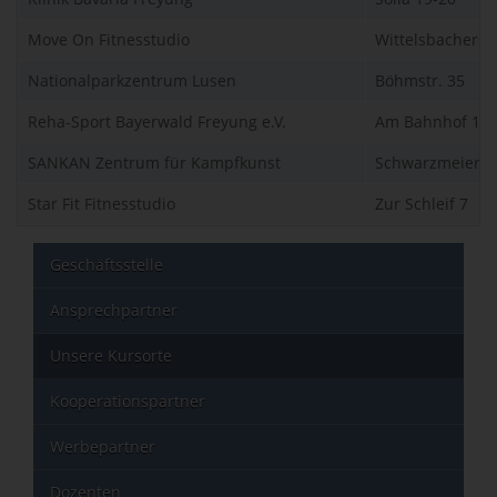
Move On Fitnesstudio
Wittelsbacherstr
Nationalparkzentrum Lusen
Böhmstr. 35
Reha-Sport Bayerwald Freyung e.V.
Am Bahnhof 14
SANKAN Zentrum für Kampfkunst
Schwarzmeierstr
Star Fit Fitnesstudio
Zur Schleif 7
Geschäftsstelle
Ansprechpartner
Unsere Kursorte
Kooperationspartner
Werbepartner
Dozenten