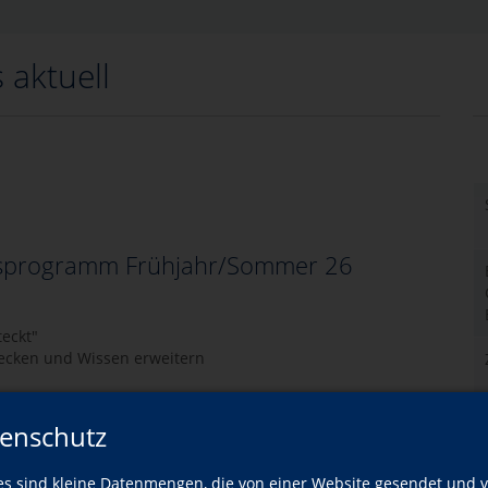
 aktuell
sprogramm Frühjahr/Sommer 26
teckt"
wecken und Wissen erweitern
enschutz
es sind kleine Datenmengen, die von einer Website gesendet und 