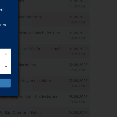
Wipfelstürmer
01.09.2026
11:00 Uhr
ner
Steinklamm-Wanderung
01.09.2026
13:00 Uhr
, um
Abends / Nachts im Reich der Tiere
01.09.2026
19:00 Uhr
Portugiesisch A1 "Oi, Brasil! aktuell
01.09.2026
A1", ab Lekt. 1
19:30 Uhr
Durch das Hochmoor
02.09.2026
12:45 Uhr
Fitness - Walking in der Natur
02.09.2026
19:00 Uhr
Auf den Spuren der Goldwäscher
03.09.2026
13:00 Uhr
Zu Bär, Otter und Eulen
04.09.2026