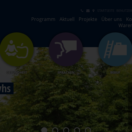
STARTSEITE
BENUTZER
Programm
Aktuell
Projekte
Über uns
Ko
Ware
GESUNDHEIT
SPRACHEN
BERUF
m Alter