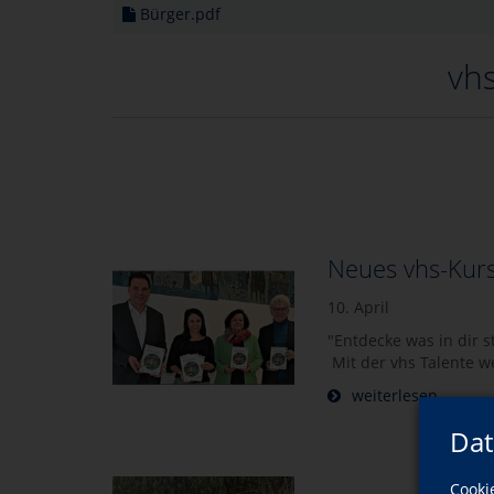
Bürger.pdf
vhs
Neues vhs-Kur
10. April
"Entdecke was in dir s
Mit der vhs Talente 
weiterlesen
Dat
Cooki