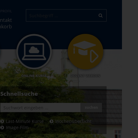
PROFIL
ntakt
nkorb
ONLINE-KURSE
DOZENT WERDEN
Schnellsuche
suchen
Last-Minute Kurse
Wochenübersicht
Image-Film