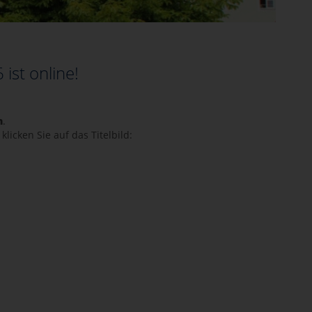
st online!
n
.
icken Sie auf das Titelbild: