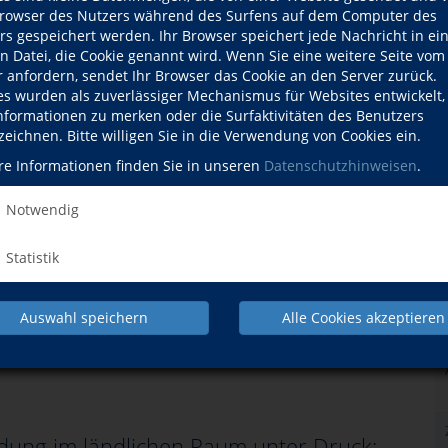
ischen der ILE Nationalparkgemeinden,
owser des Nutzers während des Surfens auf dem Computer des
rs gespeichert werden. Ihr Browser speichert jede Nachricht in ei
und vhs Freyung-Grafenau:
en Datei, die Cookie genannt wird. Wenn Sie eine weitere Seite vom
Fortbildungs- und Vortragsangebot
r anfordern, sendet Ihr Browser das Cookie an den Server zurück.
es wurden als zuverlässiger Mechanismus für Websites entwickelt
Informationen zu merken oder die Surfaktivitäten des Benutzers
zeichnen. Bitte willigen Sie in die Verwendung von Cookies ein.
g, den Wissensaustausch und die Zusammenarbeit in der
stärken, wurde ein breit angelegtes Fortbildungs- und
re Informationen finden Sie in unseren
Datenschutzhinweisen
.
r kommunale Mandatsträger und Verwaltungsmitarbeitende
itiiert wurde das Programm von der ILE
Notwendig
, die auch den Anstoß für die Kooperation mit der vhs
s Freyung-Grafenau gegeben haben. Das Angebot richtet
Statistik
de-, Kreis-, Markt- und Stadträte sowie an Mitarbeitende in
ngen. Ergänzend dazu werden spezielle Fortbildungen für
en. Auch für die interessierte Bürgerschaft werden
Auswahl speichern
Alle Cookies akzeptieren
und gesellschaftlich relevanten Themen organisiert.
ldung im ländlichen Raum unter Druck: