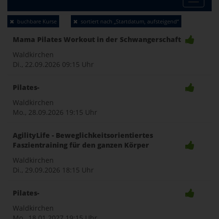
Toggle
buchbare Kurse
sortiert nach „Startdatum, aufsteigend“
naviga
Mama Pilates Workout in der Schwangerschaft
Waldkirchen
Di., 22.09.2026
09:15 Uhr
Pilates-
Waldkirchen
Mo., 28.09.2026
19:15 Uhr
AgilityLife - Beweglichkeitsorientiertes
Faszientraining für den ganzen Körper
Waldkirchen
Di., 29.09.2026
18:15 Uhr
Pilates-
Waldkirchen
Mo., 18.01.2027
19:15 Uhr