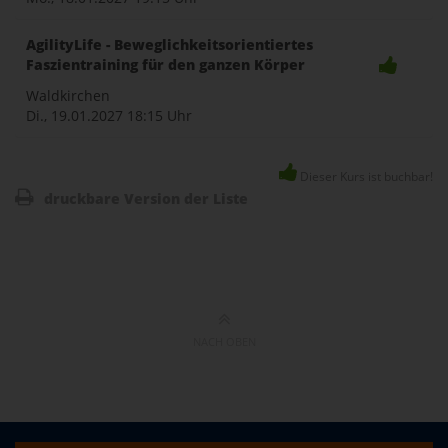
AgilityLife - Beweglichkeitsorientiertes
Faszientraining für den ganzen Körper
Waldkirchen
Di., 19.01.2027
18:15 Uhr
Dieser Kurs ist buchbar!
druckbare Version der Liste
NACH OBEN