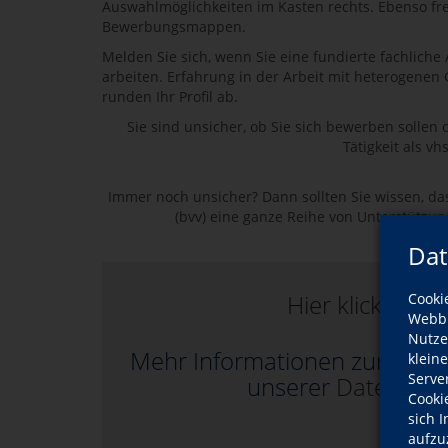
Auswahlmöglichkeiten im Kasten rechts. Ebenso fre
Bewerbungsmappen.
Melden Sie sich, wenn Sie eine fundierte fachlich
arbeiten. Erfahrung in der Arbeit mit heterogenen
runden Ihr Profil ab.
Sie sind unsicher, ob Sie sich bewerben sollen
Tätigkeit als vh
Immer noch unsicher? Dann sollten Sie wissen, d
(bvv) eine ganze Reihe von Unterstützu
Dat
Hier klicken, u
Cooki
Webbr
Nutze
Mehr Informationen zur Nutz
klein
Serve
unserer
Datenschu
Cooki
sich 
aufzu