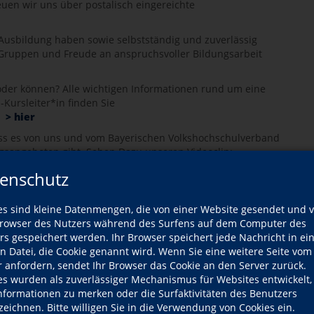
uen wir uns über postalisch eingereichte
e Ausbildung haben sowie selbstständig und zuverlässig
 Gruppen und Freude an anspruchsvoller Bildungsarbeit
 oder können? Alle wichtigen Informationen rund um eine
s-Kursleiter*in finden Sie
> hier
ass es von uns und vom Bayerischen Volkshochschulverband
ngsangeboten gibt. Sehen Dazu unseren Videoclip:
enschutz
m Video zu aktivieren.
es sind kleine Datenmengen, die von einer Website gesendet und 
owser des Nutzers während des Surfens auf dem Computer des
rs gespeichert werden. Ihr Browser speichert jede Nachricht in ei
ung von Youtube-Videos können Sie
en Datei, die Cookie genannt wird. Wenn Sie eine weitere Seite vom
r anfordern, sendet Ihr Browser das Cookie an den Server zurück.
tzerklärung
entnehmen.
es wurden als zuverlässiger Mechanismus für Websites entwickelt
Informationen zu merken oder die Surfaktivitäten des Benutzers
zeichnen. Bitte willigen Sie in die Verwendung von Cookies ein.