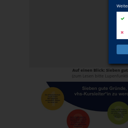
Weite
Auf einen Blick: Sieben gu
(zum Lesen bitte Lupenfunkti