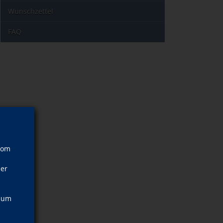
Wunschzettel
FAQ
vom
ner
, um