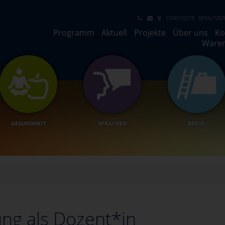
STARTSEITE
BENUTZER
Programm
Aktuell
Projekte
Über uns
Ko
Ware
GESUNDHEIT
SPRACHEN
BERUF
ng als Dozent*in