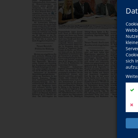
Dat
Cooki
Webbr
Nutze
klein
Serve
Cooki
sich 
aufzu
Weite