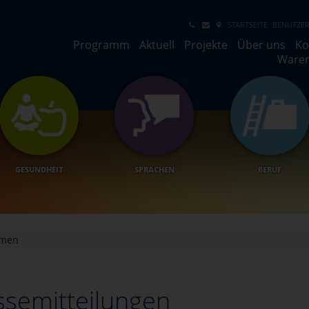
STARTSEITE
BENUTZER
Programm
Aktuell
Projekte
Über uns
Ko
Ware
GESUNDHEIT
SPRACHEN
BERUF
hmen
ssemitteilungen