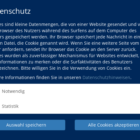
VHS und KEB vereinbaren
enschutz
engere Zusammenarbeit
27. Juni 2016
es sind kleine Datenmengen, die von einer Website gesendet und 
Volkshochschule des
owser des Nutzers während des Surfens auf dem Computer des
Landkreises auf neuen
rs gespeichert werden. Ihr Browser speichert jede Nachricht in ei
Wegen
en Datei, die Cookie genannt wird. Wenn Sie eine weitere Seite vom
13. Mai 2016
r anfordern, sendet Ihr Browser das Cookie an den Server zurück.
Das neue Kursprogramm der
es wurden als zuverlässiger Mechanismus für Websites entwickelt
Volkshochschule ist da
Informationen zu merken oder die Surfaktivitäten des Benutzers
25. Januar 2016
zeichnen. Bitte willigen Sie in die Verwendung von Cookies ein.
Mitmenschlichkeit im Islam
re Informationen finden Sie in unseren
Datenschutzhinweisen
.
16. April 2015
Notwendig
Ebola Vortrag
2. März 2015
Statistik
Programmheftvorstellung
9. Februar 2015
DART - musikalische
Auswahl speichern
Alle Cookies akzeptieren
Integration
29. Dezember 2014