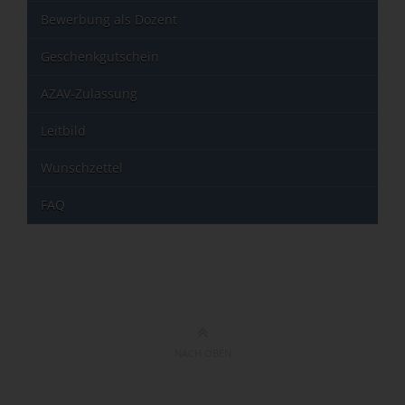
Bewerbung als Dozent
Geschenkgutschein
AZAV-Zulassung
Leitbild
Wunschzettel
FAQ
NACH OBEN