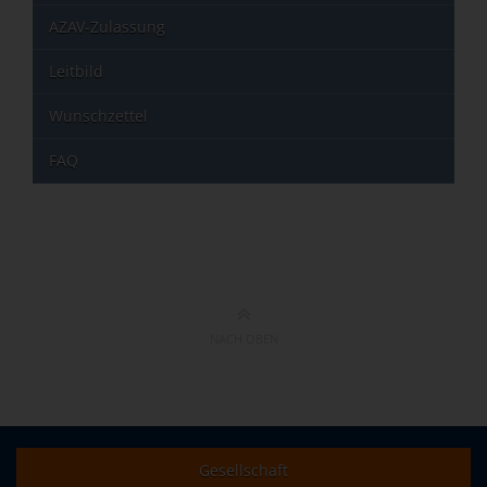
AZAV-Zulassung
Leitbild
Wunschzettel
FAQ
NACH OBEN
Gesellschaft