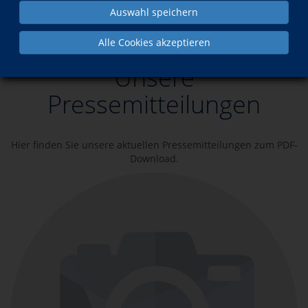
Auswahl speichern
Über uns
Lerngemeinde Zenting
Alle Cookies akzeptieren
Unsere
Pressemitteilungen
Hier finden Sie unsere aktuellen Pressemitteilungen zum PDF-
Download.