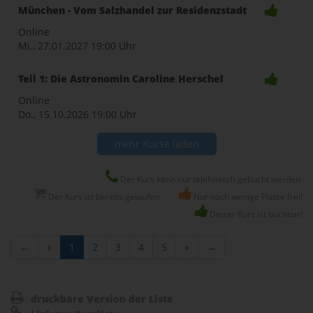
München - Vom Salzhandel zur Residenzstadt
Online
Mi., 27.01.2027
19:00 Uhr
Teil 1: Die Astronomin Caroline Herschel
Online
Do., 15.10.2026
19:00 Uhr
mehr Kurse laden
Der Kurs kann nur telefonisch gebucht werden.
Der Kurs ist bereits gelaufen.
Nur noch wenige Plätze frei!
Dieser Kurs ist buchbar!
←
«
1
2
3
4
5
»
→
druckbare Version der Liste