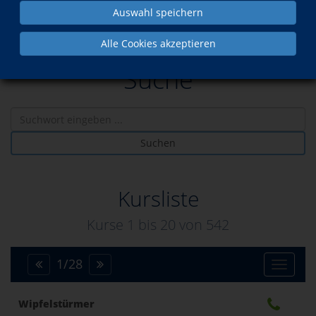
Auswahl speichern
Alle Cookies akzeptieren
Suche
Suchen
Kursliste
Kurse 1 bis
20
von
542
1
/
28
Toggle
Wipfelstürmer