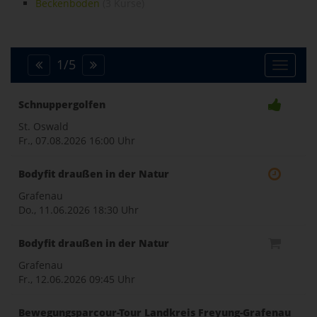
Beckenboden
(3 Kurse)
1
/
5
Toggle
Schnuppergolfen
naviga
St. Oswald
Fr., 07.08.2026
16:00 Uhr
Bodyfit draußen in der Natur
Grafenau
Do., 11.06.2026
18:30 Uhr
Bodyfit draußen in der Natur
Grafenau
Fr., 12.06.2026
09:45 Uhr
Bewegungsparcour-Tour Landkreis Freyung-Grafenau