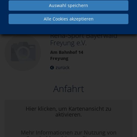
Auswahl speichern
Über uns
Unsere Kursorte
Alle Cookies akzeptieren
Reha-Sport Bayerwald
Freyung e.V.
Am Bahnhof 14
Freyung
zurück
Anfahrt
Hier klicken, um Kartenansicht zu
aktivieren.
Mehr Informationen zur Nutzung von