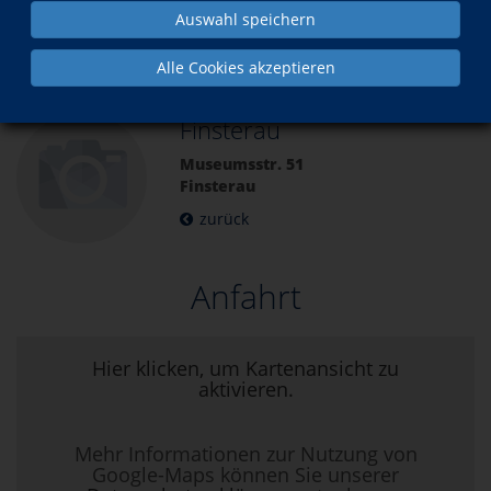
Auswahl speichern
Über uns
Unsere Kursorte
Alle Cookies akzeptieren
Finsterau
Museumsstr. 51
Finsterau
zurück
Anfahrt
Hier klicken, um Kartenansicht zu
aktivieren.
Mehr Informationen zur Nutzung von
Google-Maps können Sie unserer