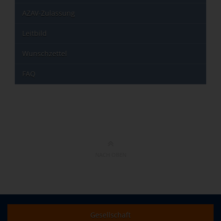
AZAV-Zulassung
Leitbild
Wunschzettel
FAQ
NACH OBEN
Gesellschaft