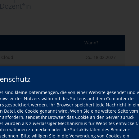
-Dozent*in
Wann?
e Cloud
Do., 18.02.2027
ale Medien
Di., 20.10.2026
enschutz
 mit KI
Mi., 28.10.2026
es sind kleine Datenmengen, die von einer Website gesendet und 
 Fotos
Do., 12.11.2026
owser des Nutzers während des Surfens auf dem Computer des
rs gespeichert werden. Ihr Browser speichert jede Nachricht in ei
ntelligenz - Topaz Photo
Di., 17.11.2026
en Datei, die Cookie genannt wird. Wenn Sie eine weitere Seite vom
r anfordern, sendet Ihr Browser das Cookie an den Server zurück.
ion
Mi., 18.11.2026
es wurden als zuverlässiger Mechanismus für Websites entwickelt
Informationen zu merken oder die Surfaktivitäten des Benutzers
Do., 19.11.2026
zeichnen. Bitte willigen Sie in die Verwendung von Cookies ein.