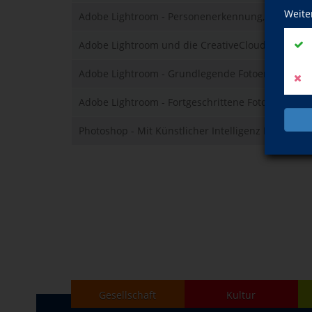
Weite
Adobe Lightroom - Personenerkennung, Exportier
Adobe Lightroom und die CreativeCloud
Adobe Lightroom - Grundlegende Fotoentwicklun
Adobe Lightroom - Fortgeschrittene Fotoentwickl
Photoshop - Mit Künstlicher Intelligenz Fotos bea
Gesellschaft
Kultur