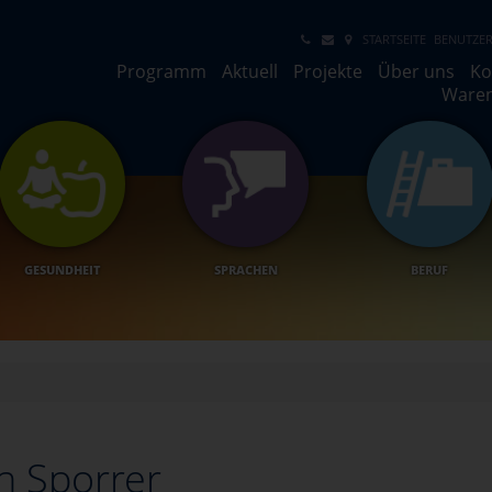
STARTSEITE
BENUTZER
Programm
Aktuell
Projekte
Über uns
Ko
Ware
GESUNDHEIT
SPRACHEN
BERUF
n Sporrer