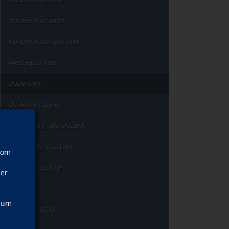
Unsere Kursorte
Kooperationspartner
Werbepartner
Dozenten
Dozenten Login
Bewerbung als Dozent
Geschenkgutschein
vom
AZAV-Zulassung
ner
Leitbild
, um
Wunschzettel