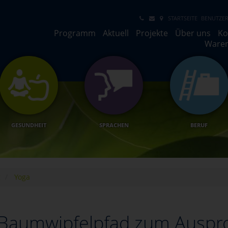
STARTSEITE
BENUTZER
Programm
Aktuell
Projekte
Über uns
Ko
Ware
GESUNDHEIT
SPRACHEN
BERUF
g
Yoga
Baumwipfelpfad zum Auspr