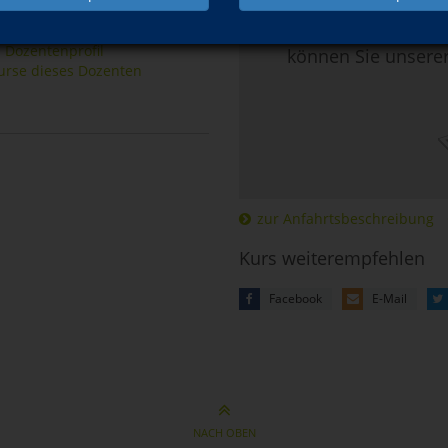
 Masseurin, Yogalehrerin
Mehr Informatio
 Dozentenprofil
können Sie unsere
urse dieses Dozenten
zur Anfahrtsbeschreibung
Kurs weiterempfehlen
Facebook
E-Mail
NACH OBEN