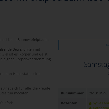
dinsel beim Baumwipfelpfad in
De
ließende Bewegungen mit
iel ist es, Körper und Geist
 die eigene Körperwahrnehmung
Samstag
enmann-Haus statt – eine
eignet sich für alle, die Freude
utes tun möchten.
Kursnummer
261318N46
felpfads.
Dozenten
Sylva Lan
Katharina