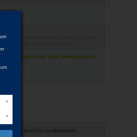
.08.2026
hr
vom
 Vor Ort stehen Parkmöglichkeiten zur Verfügung, bitte
 dass die üblichen Parkgebühren anfallen.
ner
felpfad Bayerischer Wald, Böhmstraße 43,
euschönau
, um
aße 43
euschönau
um Kartenansicht zu aktivieren.