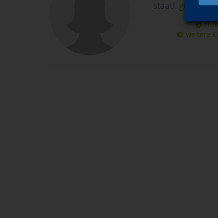
staatl. geprüfte
zum
weitere K