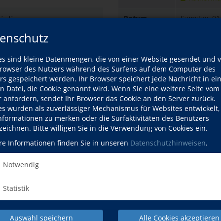
ialien
Datum
Samstag, 01
08:30–09:45 U
enschutz
Gebühr
10,50 EUR
es sind kleine Datenmengen, die von einer Website gesendet und 
+ 3€ Eintritt.
owser des Nutzers während des Surfens auf dem Computer des
beachten Sie,
rs gespeichert werden. Ihr Browser speichert jede Nachricht in ei
en Datei, die Cookie genannt wird. Wenn Sie eine weitere Seite vom
Ort
Baumwip
r anfordern, sendet Ihr Browser das Cookie an den Server zurück.
94556 N
es wurden als zuverlässiger Mechanismus für Websites entwickelt
Böhmstr
 Lankl-Neiber
Informationen zu merken oder die Surfaktivitäten des Benutzers
94556 N
te Pilateslehrerin
zeichnen. Bitte willigen Sie in die Verwendung von Cookies ein.
re Informationen finden Sie in unseren
Datenschutzhinweisen
.
 Dozentenprofil
Kursdetails drucken
urse dieses Dozenten
Notwendig
Kursort
Statistik
Hier klicken, 
ina Ehrmaier
Auswahl speichern
Alle Cookies akzeptieren