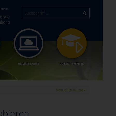
PROFIL
ntakt
nkorb
ONLINE-KURSE
DOZENT WERDEN
besuchte Kurse
obieren